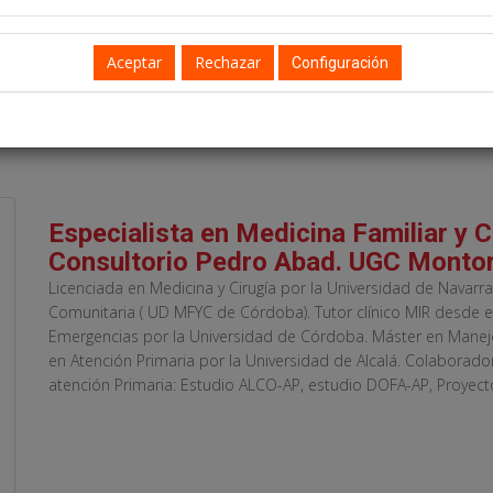
Configuración
Especialista en Medicina Familiar y 
Consultorio Pedro Abad. UGC Montor
Licenciada en Medicina y Cirugía por la Universidad de Navarra
Comunitaria ( UD MFYC de Córdoba). Tutor clínico MIR desde e
Emergencias por la Universidad de Córdoba. Máster en Manejo 
en Atención Primaria por la Universidad de Alcalá. Colaborado
atención Primaria: Estudio ALCO-AP, estudio DOFA-AP, Proyect