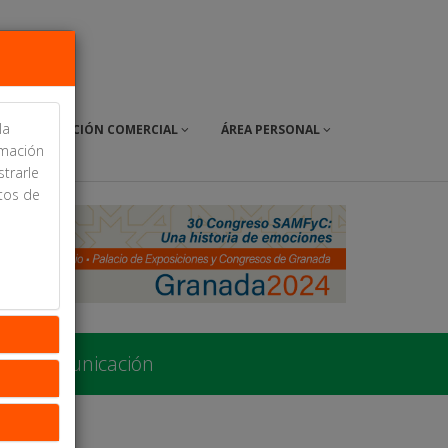
la
EXPOSICIÓN COMERCIAL
ÁREA PERSONAL
rmación
strarle
itos de
r tu comunicación