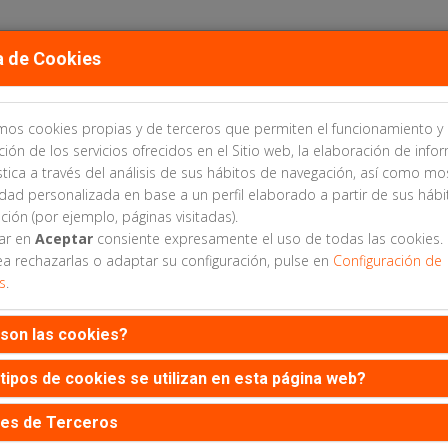
a de Cookies
amos cookies propias y de terceros que permiten el funcionamiento y 
TÉS
ÁREA CIENTÍFICA
INSCRIPCIONES
ALOJAMIENTO
ción de los servicios ofrecidos en el Sitio web, la elaboración de info
stica a través del análisis de sus hábitos de navegación, así como mo
idad personalizada en base a un perfil elaborado a partir de sus háb
ción (por ejemplo, páginas visitadas).
sar en
Aceptar
consiente expresamente el uso de todas las cookies.
ea rechazarlas o adaptar su configuración, pulse en
Configuración de
s
.
son las cookies?
es necesario estar inscrito al congreso para envia
tipos de cookies se utilizan en esta página web?
es de Terceros
Web patrocinada por: