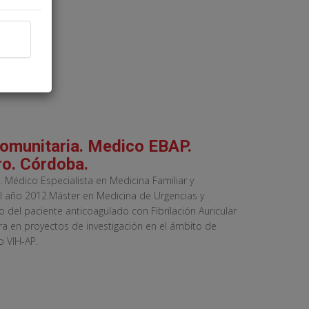
Comunitaria. Medico EBAP.
o. Córdoba.
. Médico Especialista en Medicina Familiar y
l año 2012.Máster en Medicina de Urgencias y
del paciente anticoagulado con Fibrilación Auricular
ra en proyectos de investigación en el ámbito de
o VIH-AP.