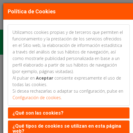
Política de Cookies
Utilizamos cookies propias y de terceros que permiten el
Recuerda que no es necesario estar inscrito
funcionamiento y la prestación de los servicios ofrecidos
al congreso para enviar tu comunicación
en el Sitio web, la elaboración de información estadística
a través del análisis de sus hábitos de navegación, así
como mostrarle publicidad personalizada en base a un
perfil elaborado a partir de sus hábitos de navegación
Web patrocinada por:
(por ejemplo, páginas visitadas).
Al pulsar en
Aceptar
consiente expresamente el uso de
todas las cookies.
Si desea rechazarlas o adaptar su configuración, pulse en
Configuración de cookies
.
María Jesús Gómez Salado
¿Qué son las cookies?
¿Qué tipos de cookies se utilizan en esta página
web?