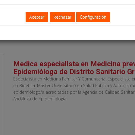
Configuración
Medica especialista en Medicina prev
Epidemióloga de Distrito Sanitario G
Especialista en Medicina Familiar Y Comunitaria. Especialista e
en Bioética. Master Universitario en Salud Pública y Administr
epidemiólogo/a acreditadas por la Agencia de Calidad Sanitari
Andaluza de Epidemiologia.