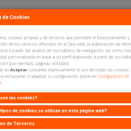
a de Cookies
amos cookies propias y de terceros que permiten el funcionamiento y 
TÉS
ÁREA CIENTÍFICA
INSCRIPCIONES
ALOJAMIENTO
ción de los servicios ofrecidos en el Sitio web, la elaboración de info
stica a través del análisis de sus hábitos de navegación, así como mo
idad personalizada en base a un perfil elaborado a partir de sus háb
ción (por ejemplo, páginas visitadas).
sar en
Aceptar
consiente expresamente el uso de todas las cookies.
ea rechazarlas o adaptar su configuración, pulse en
Configuración de
s
.
son las cookies?
es necesario estar inscrito al congreso para envia
tipos de cookies se utilizan en esta página web?
es de Terceros
Web patrocinada por: