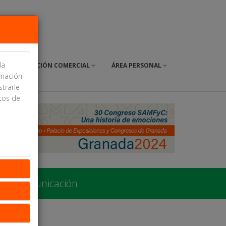
la
EXPOSICIÓN COMERCIAL
ÁREA PERSONAL
rmación
strarle
itos de
r tu comunicación